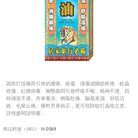
因跌打扭傷而引致的腫痛、瘀傷、撞傷或關節疼痛、蚊蟲
咬傷、紅腫痕癢、胸翳腹悶引致呼吸不暢、精神不適、四
時感冒不適、舟車暈浪、痾嘔肚痛、驅風逐濕、舒筋活
絡、化瘀止痛。藥料芳香純正，更可預防蚊叮蟲咬之患。
詳情參閱說明書。
商品料號（SKU）:
H-0569