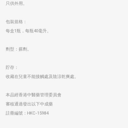
只供外用。
包裝規格：
每盒1瓶，每瓶40毫升。
劑型：搽劑。
貯存：
收藏在兒童不能接觸處及陰涼乾爽處。
本品經香港中醫藥管理委員會
審核通過發出以下中成藥
註冊編號：HKC-15984