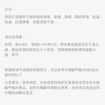
主治：
因跌打扭傷而引致的肌肉腫痛、瘀傷、撞傷；關節疼痛、蚊蟲
咬傷、紅腫瘙癢、舒緩感冒不適。
用法及用量：
外用，每日4次，每隔3~4小時1次。將本藥油直接塗於不適之
處，藥油多寡則按部位大小而定。塗搽後輕輕按摩患處數分
鐘，即可。
根據香港中成藥說明書指引，本品含有水楊酸甲酯(冬綠油)須
要列明以下：
注意事項：患有感冒、水痘或發熱病的兒童避免使用含有水楊
酸甲酯的產品。如對水楊酸有過敏反應者，使用本品前請諮詢
中醫師或醫生意見。