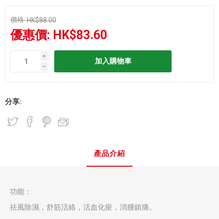
價格:
HK$88.00
優惠價:
HK$83.60
i
h
分享:
產品介紹
功能：
祛風除濕，舒筋活絡，活血化瘀，消腫鎮痛。