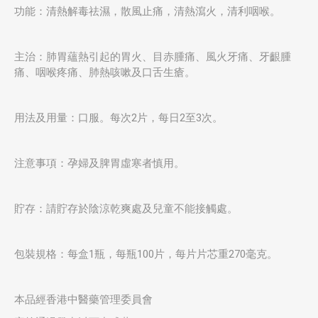
功能：清熱解毒祛濕，散風止痛，清熱瀉火，清利咽喉。
主治：肺胃蘊熱引起的胃火、目赤腫痛、風火牙痛、牙齦腫
痛、咽喉疼痛、肺熱咳嗽及口舌生瘡。
用法及用量：口服。每次2片，每日2至3次。
注意事項：孕婦及脾胃虛寒者慎用。
貯存：請貯存於陰涼乾爽處及兒童不能接觸處。
包裝規格：每盒1瓶，每瓶100片，每片片芯重270毫克。
本品經香港中醫藥管理委員會