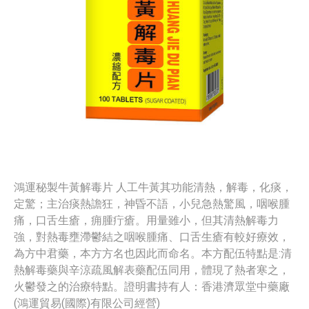
鴻運秘製牛黃解毒片 人工牛黃其功能清熱，解毒，化痰，
定驚；主治痰熱譫狂，神昏不語，小兒急熱驚風，咽喉腫
痛，口舌生瘡，痈腫疔瘡。用量雖小，但其清熱解毒力
強，對熱毒壅滯鬱結之咽喉腫痛、口舌生瘡有較好療效，
為方中君藥，本方方名也因此而命名。本方配伍特點是:清
熱解毒藥與辛涼疏風解表藥配伍同用，體現了熱者寒之，
火鬱發之的治療特點。證明書持有人：香港濟眾堂中藥廠
(鴻運貿易(國際)有限公司經營)