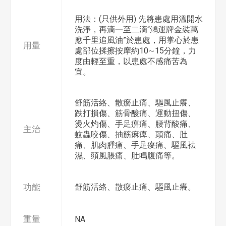
用法：(只供外用) 先將患處用溫開水
洗淨，再滴一至二滴“鴻運牌金裝萬
應千里追風油”於患處，用掌心於患
用量
處部位揉擦按摩約10∼15分鐘，力
度由輕至重，以患處不感痛苦為
宜。
舒筋活絡、散瘀止痛、驅風止癢、
跌打損傷、筋骨酸痛、運動扭傷、
燙火灼傷、手足痹痛、腰背酸痛、
主治
蚊蟲咬傷、抽筋痳痺、頭痛、肚
痛、肌肉腫痛、手足痠痛、驅風袪
濕、頭風脹痛、肚鳴腹痛等。
功能
舒筋活絡、散瘀止痛、驅風止癢。
重量
NA