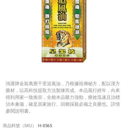
鴻運牌金裝萬應千里追風油，乃根據祖傳秘方，配以漢方
藥材，以高科技提取方法製煉而成。本品風行經年，向來
得到用家一致推崇，全賴本品藥力強勁，療效迅速且治標
治本兼備，確是居家旅行、回鄉採親必備之良藥也。詳情
參閱說明書。
商品料號（SKU）:
H-0565