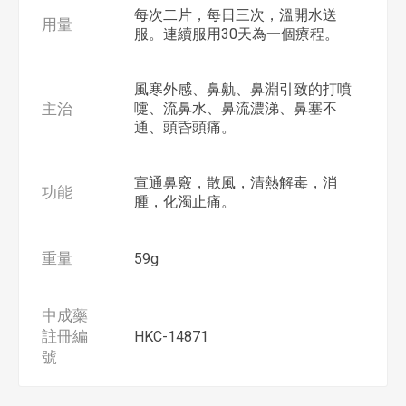
每次二片，每日三次，溫開水送
用量
服。連續服用30天為一個療程。
風寒外感、鼻鼽、鼻淵引致的打噴
主治
嚏、流鼻水、鼻流濃涕、鼻塞不
通、頭昏頭痛。
宣通鼻竅，散風，清熱解毒，消
功能
腫，化濁止痛。
重量
59g
中成藥
註冊編
HKC-14871
號