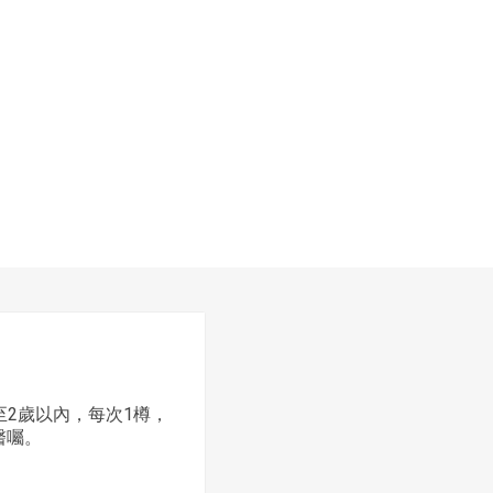
至2歲以內，每次1樽，
醫囑。