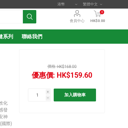
0
會員中心
HK$0.00
健系列
聯絡我們
價格:
HK$168.00
優惠價:
HK$159.60
i
h
效化
感發
安神
國際)