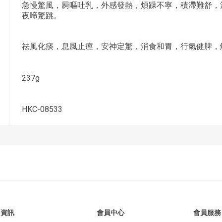
急慢驚風，屙嘔吐乳，外感發熱，煩躁不寧，積滯難舒，
夜啼驚跳。
祛風化痰，息風止痙，安神定驚，消食和胃，行氣健脾，
237g
HKC-08533
資訊
會員中心
會員服務