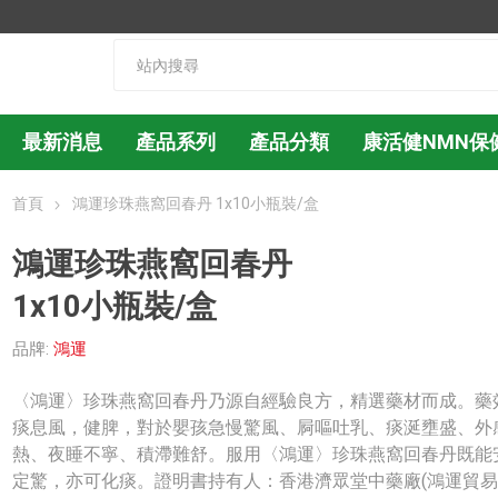
最新消息
產品系列
產品分類
康活健NMN保
首頁
鴻運珍珠燕窩回春丹 1x10小瓶裝/盒
鴻運珍珠燕窩回春丹
1x10小瓶裝/盒
品牌:
鴻運
〈鴻運〉珍珠燕窩回春丹乃源自經驗良方，精選藥材而成。藥
痰息風，健脾，對於嬰孩急慢驚風、屙嘔吐乳、痰涎壅盛、外
熱、夜睡不寧、積滯難舒。服用〈鴻運〉珍珠燕窩回春丹既能
定驚，亦可化痰。證明書持有人：香港濟眾堂中藥廠(鴻運貿易(