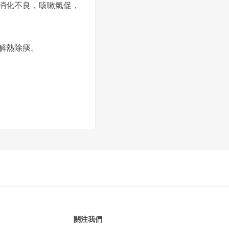
消化不良，咳嗽氣促，
解熱除痰。
關注我們