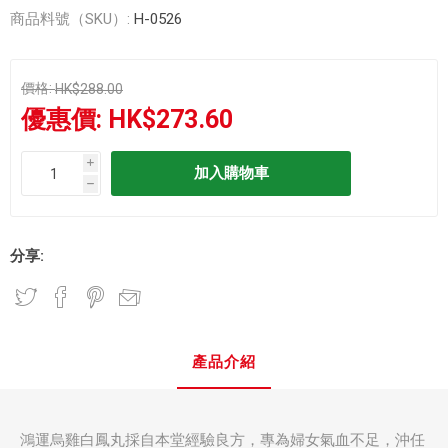
商品料號（SKU）:
H-0526
價格:
HK$288.00
優惠價:
HK$273.60
i
h
分享:
產品介紹
鴻運烏雞白鳳丸採自本堂經驗良方，專為婦女氣血不足，沖任