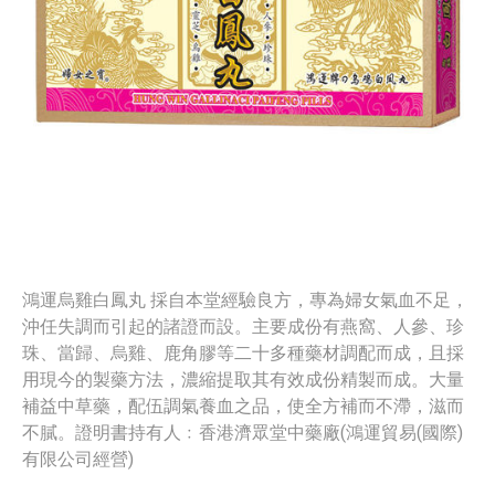
鴻運烏雞白鳳丸 採自本堂經驗良方，專為婦女氣血不足，
沖任失調而引起的諸證而設。主要成份有燕窩、人參、珍
珠、當歸、烏雞、鹿角膠等二十多種藥材調配而成，且採
用現今的製藥方法，濃縮提取其有效成份精製而成。大量
補益中草藥，配伍調氣養血之品，使全方補而不滯，滋而
不膩。證明書持有人﹕香港濟眾堂中藥廠(鴻運貿易(國際)
有限公司經營)