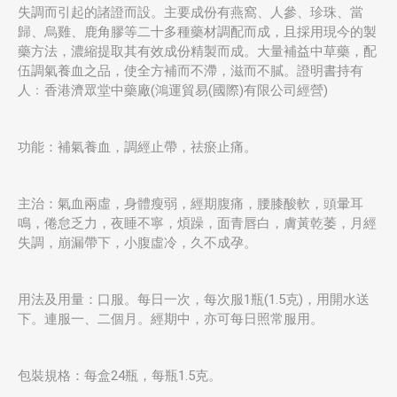
失調而引起的諸證而設。主要成份有燕窩、人參、珍珠、當
歸、烏雞、鹿角膠等二十多種藥材調配而成，且採用現今的製
藥方法，濃縮提取其有效成份精製而成。大量補益中草藥，配
伍調氣養血之品，使全方補而不滯，滋而不膩。證明書持有
人﹕香港濟眾堂中藥廠(鴻運貿易(國際)有限公司經營)
功能：補氣養血，調經止帶，祛瘀止痛。
主治：氣血兩虛，身體瘦弱，經期腹痛，腰膝酸軟，頭暈耳
鳴，倦怠乏力，夜睡不寧，煩躁，面青唇白，膚黃乾萎，月經
失調，崩漏帶下，小腹虛冷，久不成孕。
用法及用量：口服。每日一次，每次服1瓶(1.5克)，用開水送
下。連服一、二個月。經期中，亦可每日照常服用。
包裝規格：每盒24瓶，每瓶1.5克。